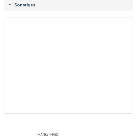
Sonstiges
EXTERNE MEDIEN
Um Inhalte von Videoplattformen und Social Media
Plattformen anzeigen zu können, werden von
diesen externen Medien Cookies gesetzt.
YouTube
Vimeo