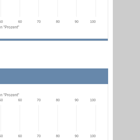
50
60
70
80
90
100
n "Prozent"
n "Prozent"
50
60
70
80
90
100
50
60
70
80
90
100