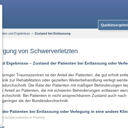
Qualitätsergebn
Daten und Ergebnisse
>
Zustand bei Entlassung
rgung von Schwerverletzten
nd Ergebnisse – Zustand der Patienten bei Entlassung oder Verle
hüringer Traumazentren ist der Anteil der Patienten, die gut erholt entl
linik zur Rehabilitation oder gezielten Weiterbehandlung verlegt werde
sdurchschnitt. Die Rate der Patienten mit mäßigen Behinderungen lie
er Anteil an Patienten, die mit schweren Behinderungen entlassen werde
rchschnitt. Bei Patienten in nicht ansprechbarem Zustand auch nach d
s geringer als der Bundesdurchschnitt.
 der Patienten bei Entlassung oder Verlegung in eine andere Klin
 den Schwerverletzten in Prozent)
olt