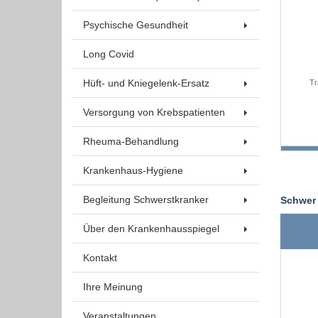
Um Inhalte von Videoplattformen und Social Media
Plattformen anzeigen zu können, werden von
Psychische Gesundheit
diesen externen Medien Cookies gesetzt.
Long Covid
YouTube
Hüft- und Kniegelenk-Ersatz
Tr
Versorgung von Krebspatienten
Vimeo
Rheuma-Behandlung
Krankenhaus-Hygiene
Begleitung Schwerstkranker
Schwer 
Über den Krankenhausspiegel
Kontakt
Ihre Meinung
Veranstaltungen