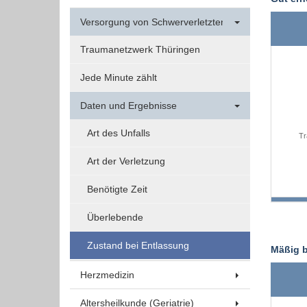
Funktionen und sind für die einwandfreie Funktion
Versorgung von Schwerverletzten
der Website erforderlich.
Traumanetzwerk Thüringen
Einverständnis-Cookie
Jede Minute zählt
Name:
Daten und Ergebnisse
cookie_consent
Art des Unfalls
Tr
Zweck:
Dieser Cookie speichert die
Art der Verletzung
ausgewählten Einverständnis-
Optionen des Benutzers
Benötigte Zeit
Cookie
Überlebende
Laufzeit:
1 Jahr
Zustand bei Entlassung
Mäßig b
Herzmedizin
EXTERNE MEDIEN
Altersheilkunde (Geriatrie)