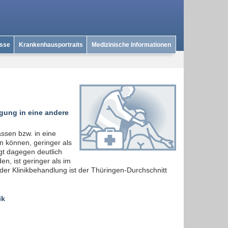
isse
Krankenhausportraits
Medizinische Informationen
gung in eine andere
assen bzw. in eine
n können, geringer als
gt dagegen deutlich
n, ist geringer als im
er Klinikbehandlung ist der Thüringen-Durchschnitt
ik