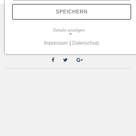
SPEICHERN
Datenschutz
Details anzeigen
Impressum
Impressum
|
Datenschutz
Kontakt
NOTWENDIGE COOKIES
Notwendige Cookies ermöglichen grundlegende
Funktionen und sind für die einwandfreie Funktion
der Website erforderlich.
Einverständnis-Cookie
Name:
cookie_consent
Zweck:
Dieser Cookie speichert die ausgewählten
Einverständnis-Optionen des Benutzers