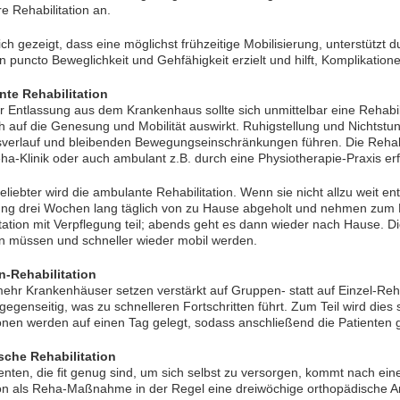
re Rehabilitation an.
ich gezeigt, dass eine möglichst frühzeitige Mobilisierung, unterstützt 
in puncto Beweglichkeit und Gehfähigkeit erzielt und hilft, Komplikatio
te Rehabilitation
 Entlassung aus dem Krankenhaus sollte sich unmittelbar eine Rehabi
ch auf die Genesung und Mobilität auswirkt. Ruhigstellung und Nichtst
sverlauf und bleibenden Bewegungseinschränkungen führen. Die Rehabi
ha-Klinik oder auch ambulant z.B. durch eine Physiotherapie-Praxis erf
liebter wird die ambulante Rehabilitation. Wenn sie nicht allzu weit e
ung drei Wochen lang täglich von zu Hause abgeholt und nehmen zum 
tation mit Verpflegung teil; abends geht es dann wieder nach Hause. Die
n müssen und schneller wieder mobil werden.
-Rehabilitation
hr Krankenhäuser setzen verstärkt auf Gruppen- statt auf Einzel-Rehabi
egenseitig, was zu schnelleren Fortschritten führt. Zum Teil wird die
onen werden auf einen Tag gelegt, sodass anschließend die Patiente
ische Rehabilitation
enten, die fit genug sind, um sich selbst zu versorgen, kommt nach ei
on als Reha-Maßnahme in der Regel eine dreiwöchige orthopädische An