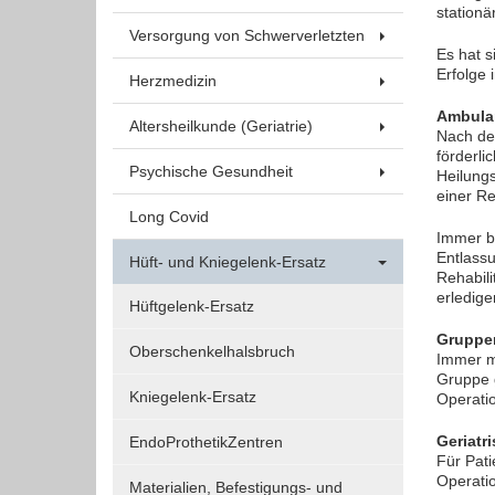
stationä
Funktionen und sind für die einwandfreie Funktion
Versorgung von Schwerverletzten
der Website erforderlich.
Es hat s
Erfolge 
Herzmedizin
Einverständnis-Cookie
Ambulan
Altersheilkunde (Geriatrie)
Nach der
förderli
Name:
Psychische Gesundheit
Heilung
cookie_consent
einer Re
Long Covid
Zweck:
Immer be
Dieser Cookie speichert die
Entlass
Hüft- und Kniegelenk-Ersatz
ausgewählten Einverständnis-
Rehabili
Optionen des Benutzers
erledige
Hüftgelenk-Ersatz
Cookie
Gruppen
Oberschenkelhalsbruch
Laufzeit:
Immer me
Gruppe g
1 Jahr
Kniegelenk-Ersatz
Operati
Geriatr
EndoProthetikZentren
Für Pati
EXTERNE MEDIEN
Operati
Materialien, Befestigungs- und