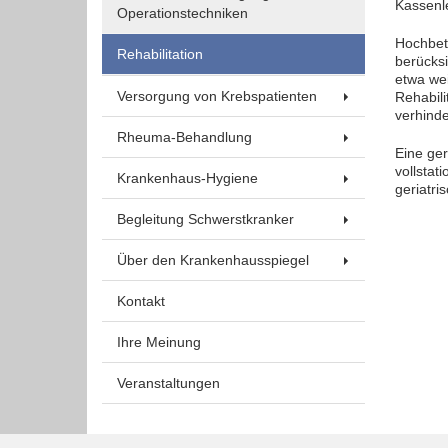
Kassenle
Um Inhalte von Videoplattformen und Social Media
Operationstechniken
Plattformen anzeigen zu können, werden von
Hochbeta
Rehabilitation
diesen externen Medien Cookies gesetzt.
berücksi
etwa wei
Versorgung von Krebspatienten
Rehabili
YouTube
verhinde
Rheuma-Behandlung
Eine ger
vollstat
Vimeo
Krankenhaus-Hygiene
geriatri
Begleitung Schwerstkranker
Über den Krankenhausspiegel
Kontakt
Ihre Meinung
Veranstaltungen