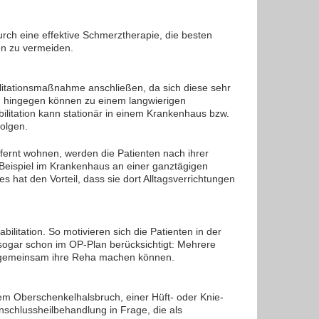
durch eine effektive Schmerztherapie, die besten
nen zu vermeiden.
litationsmaßnahme anschließen, da sich diese sehr
un hingegen können zu einem langwierigen
litation kann stationär in einem Krankenhaus bzw.
olgen.
ntfernt wohnen, werden die Patienten nach ihrer
Beispiel im Krankenhaus an einer ganztägigen
s hat den Vorteil, dass sie dort Alltagsverrichtungen
litation. So motivieren sich die Patienten in der
s sogar schon im OP-Plan berücksichtigt: Mehrere
n gemeinsam ihre Reha machen können.
nem Oberschenkelhalsbruch, einer Hüft- oder Knie-
schlussheilbehandlung in Frage, die als