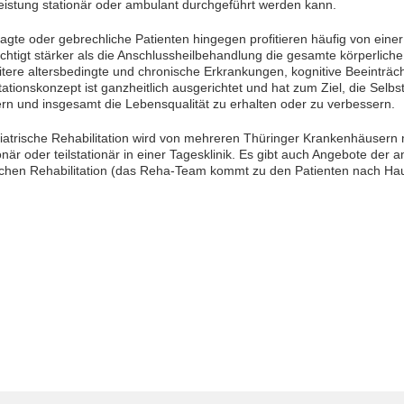
istung stationär oder ambulant durchgeführt werden kann.
gte oder gebrechliche Patienten hingegen profitieren häufig von einer 
chtigt stärker als die Anschlussheilbehandlung die gesamte körperliche
tere altersbedingte und chronische Erkrankungen, kognitive Beeinträ
tationskonzept ist ganzheitlich ausgerichtet und hat zum Ziel, die Selbst
rn und insgesamt die Lebensqualität zu erhalten oder zu verbessern.
iatrische Rehabilitation wird von mehreren Thüringer Krankenhäusern 
ionär oder teilstationär in einer Tagesklinik. Es gibt auch Angebote der
schen Rehabilitation (das Reha-Team kommt zu den Patienten nach Haus