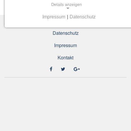
Details anzeigen
Impressum
|
Datenschutz
NOTWENDIGE COOKIES
Notwendige Cookies ermöglichen grundlegende
Datenschutz
Funktionen und sind für die einwandfreie Funktion
der Website erforderlich.
Impressum
Kontakt
Einverständnis-Cookie
Name:
cookie_consent
Zweck:
Dieser Cookie speichert die ausgewählten
Einverständnis-Optionen des Benutzers
Cookie Laufzeit:
1 Jahr