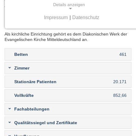
eigene Pflegeschule mit 50 Ausbildungsplätzen pro
Details anzeigen
Ausbildungsjahr und bildet in vielen weiteren Berufen aus.
Das St. Georg Klinikum Eisenach ist Akademisches
Impressum
|
Datenschutz
NOTWENDIGE COOKIES
Lehrkrankenhaus des Universitätsklinikums Jena.
Notwendige Cookies ermöglichen grundlegende
Als kirchliche Einrichtung gehört es dem Diakonischen Werk der
Funktionen und sind für die einwandfreie Funktion
Evangelischen Kirche Mitteldeutschland an.
der Website erforderlich.
Betten
461
Einverständnis-Cookie
Zimmer
Name:
cookie_consent
Stationäre Patienten
20.171
Zweck:
Vollkräfte
852,66
Dieser Cookie speichert die ausgewählten
Einverständnis-Optionen des Benutzers
Fachabteilungen
Cookie Laufzeit:
Qualitätssiegel und Zertifikate
1 Jahr