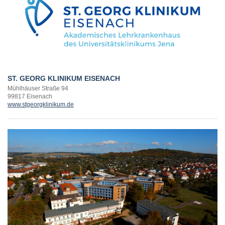
ST. GEORG KLINIKUM EISENACH
Mühlhäuser Straße 94
99817 Eisenach
www.stgeorgklinikum.de