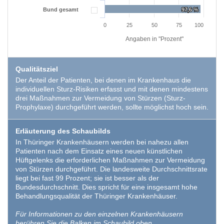
Bund gesamt
97,6 %
97,6 %
0
25
50
75
100
Angaben in "Prozent"
Qualitätsziel
Der Anteil der Patienten, bei denen im Krankenhaus die
individuellen Sturz-Risiken erfasst und mit denen mindestens
drei Maßnahmen zur Vermeidung von Stürzen (Sturz-
Prophylaxe) durchgeführt werden, sollte möglichst hoch sein.
Erläuterung des Schaubilds
In Thüringer Krankenhäusern werden bei nahezu allen
Patienten nach dem Einsatz eines neuen künstlichen
Hüftgelenks die erforderlichen Maßnahmen zur Vermeidung
von Stürzen durchgeführt. Die landesweite Durchschnittsrate
liegt bei fast 99 Prozent; sie ist besser als der
Bundesdurchschnitt. Dies spricht für eine insgesamt hohe
Behandlungsqualität der Thüringer Krankenhäuser.
Für Informationen zu den einzelnen Krankenhäusern
berühren Sie die Balken im Schaubild oben.