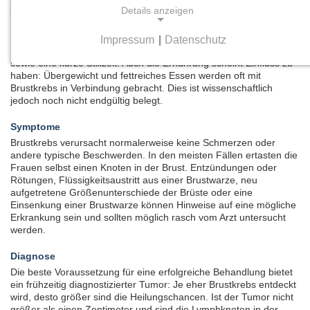
Risikofaktoren
Details anzeigen
Die Erkrankungsgefahr steigt mit zunehmendem Alter. Weitere
Risikofaktoren sind z.B. eine frühe erste Regelblutung, der späte
Impressum
|
Datenschutz
Beginn der Wechseljahre, Kinderlosigkeit, eine späte erste Geburt
NOTWENDIGE COOKIES
sowie eine kurze Stillzeit. Auch die Ernährung scheint Einfluss zu
Notwendige Cookies ermöglichen grundlegende
haben: Übergewicht und fettreiches Essen werden oft mit
Funktionen und sind für die einwandfreie Funktion
Brustkrebs in Verbindung gebracht. Dies ist wissenschaftlich
jedoch noch nicht endgültig belegt.
der Website erforderlich.
Symptome
Einverständnis-Cookie
Brustkrebs verursacht normalerweise keine Schmerzen oder
andere typische Beschwerden. In den meisten Fällen ertasten die
Frauen selbst einen Knoten in der Brust. Entzündungen oder
Name:
Rötungen, Flüssigkeitsaustritt aus einer Brustwarze, neu
cookie_consent
aufgetretene Größenunterschiede der Brüste oder eine
Einsenkung einer Brustwarze können Hinweise auf eine mögliche
Zweck:
Erkrankung sein und sollten möglich rasch vom Arzt untersucht
Dieser Cookie speichert die ausgewählten
werden.
Einverständnis-Optionen des Benutzers
Diagnose
Cookie Laufzeit:
Die beste Voraussetzung für eine erfolgreiche Behandlung bietet
1 Jahr
ein frühzeitig diagnostizierter Tumor: Je eher Brustkrebs entdeckt
wird, desto größer sind die Heilungschancen. Ist der Tumor nicht
größer als einen Zentimeter und sind die Lymphknoten in der