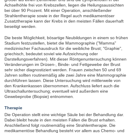
Achselhöhle frei von Krebszellen, liegen die Heilungsaussichten
bei über 90 Prozent. Mit einer Operation, anschließender
EXTERNE MEDIEN
Strahlentherapie sowie in der Regel auch medikamentöser
Um Inhalte von Videoplattformen und Social Media
Zusatztherapie kann der Krebs in den meisten Fällen dauerhaft
beseitigt werden.
Plattformen anzeigen zu können, werden von
diesen externen Medien Cookies gesetzt.
Die beste Möglichkeit, bösartige Neubildungen in einem so frühen
Stadium festzustellen, bietet die Mammographie ("Mamma"
medizinischer Fachausdruck für die weibliche Brust; "Graphie",
YouTube
griechisch, bedeutet soviel wie Aufzeichnung oder
Darstellungsverfahren). Mit dieser Röntgenuntersuchung können
Veränderungen im Drüsen-, Binde- und Fettgewebe der Brust
sehr sicher diagnostiziert werden. Frauen zwischen 50 und 69
Vimeo
Jahren sollten routinemäßig alle zwei Jahre eine Mammographie
durchführen lassen. Diese Untersuchung wird mittlerweile von
den Krankenkassen übernommen. Aufschluss liefert auch die
Ultraschalluntersuchung; eventuell wird außerdem eine
Gewebeprobe (Biopsie) entnommen.
Therapie
Die Operation stellt eine wichtige Säule bei der Behandlung dar.
Dabei bleibt heute in den meisten Fällen die Brust erhalten.
Anschließend folgt routinemäßig eine Strahlentherapie. Die
medikamentöse Behandlung besteht vor allem aus Chemo- und