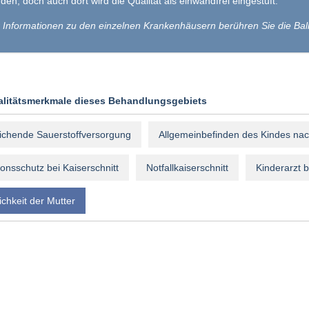
den, doch auch dort wird die Qualität als einwandfrei eingestuft.
 Informationen zu den einzelnen Krankenhäusern berühren Sie die Bal
alitätsmerkmale dieses Behandlungsgebiets
ichende Sauerstoffversorgung
Allgemeinbefinden des Kindes nac
ionsschutz bei Kaiserschnitt
Notfallkaiserschnitt
Kinderarzt 
ichkeit der Mutter