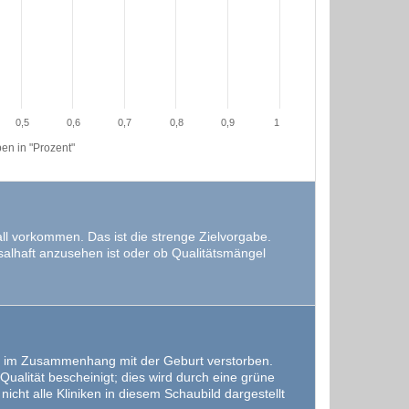
0,5
0,6
0,7
0,8
0,9
1
en in "Prozent"
Fall vorkommen. Das ist die strenge Zielvorgabe.
ksalhaft anzusehen ist oder ob Qualitätsmängel
r im Zusammenhang mit der Geburt verstorben.
ualität bescheinigt; dies wird durch eine grüne
icht alle Kliniken in diesem Schaubild dargestellt