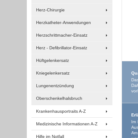
Um Inhalte von Videoplattformen und Social Media
Plattformen anzeigen zu können, werden von
Herz-Chirurgie
diesen externen Medien Cookies gesetzt.
Herzkatheter-Anwendungen
YouTube
Herzschrittmacher-Einsatz
Herz - Defibrillator-Einsatz
Vimeo
Hüftgelenkersatz
Kniegelenkersatz
Qua
Das
Dah
Lungenentzündung
vor
Oberschenkelhalsbruch
Krankenhausportraits A-Z
Erl
Im 
Medizinische Informationen A-Z
Aus
Amp
Hilfe im Notfall