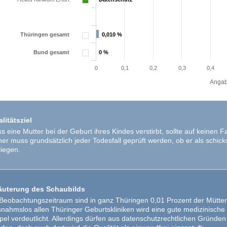
Thüringen gesamt
0,010 %
0,010 %
Bund gesamt
0 %
0 %
0
0,1
0,2
0,3
0,4
Angab
litätsziel
s eine Mutter bei der Geburt ihres Kindes verstirbt, sollte auf keinen 
er muss grundsätzlich jeder Todesfall geprüft werden, ob er als schic
liegen.
äuterung des Schaubilds
Beobachtungszeitraum sind in ganz Thüringen 0,01 Prozent der Mütte
nahmslos allen Thüringer Geburtskliniken wird eine gute medizinische Q
el verdeutlicht. Allerdings dürfen aus datenschutzrechtlichen Gründen n