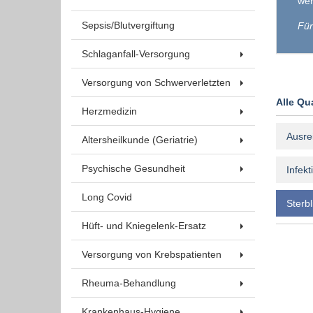
wer
Sepsis/Blutvergiftung
Für
Schlaganfall-Versorgung
Versorgung von Schwerverletzten
Alle Qu
Herzmedizin
Ausre
Altersheilkunde (Geriatrie)
Psychische Gesundheit
Infekt
Long Covid
Sterbl
Hüft- und Kniegelenk-Ersatz
Versorgung von Krebspatienten
Rheuma-Behandlung
Krankenhaus-Hygiene