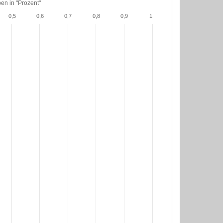
en in "Prozent"
0,5
0,6
0,7
0,8
0,9
1