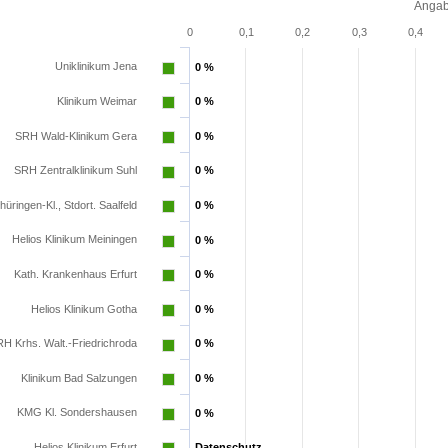
Angab
0
0,1
0,2
0,3
0,4
Uniklinikum Jena
0 %
0 %
Klinikum Weimar
0 %
0 %
SRH Wald-Klinikum Gera
0 %
0 %
SRH Zentralklinikum Suhl
0 %
0 %
hüringen-Kl., Stdort. Saalfeld
0 %
0 %
Helios Klinikum Meiningen
0 %
0 %
Kath. Krankenhaus Erfurt
0 %
0 %
Helios Klinikum Gotha
0 %
0 %
H Krhs. Walt.-Friedrichroda
0 %
0 %
Klinikum Bad Salzungen
0 %
0 %
KMG Kl. Sondershausen
0 %
0 %
Helios Klinikum Erfurt
Datenschutz
Datenschutz