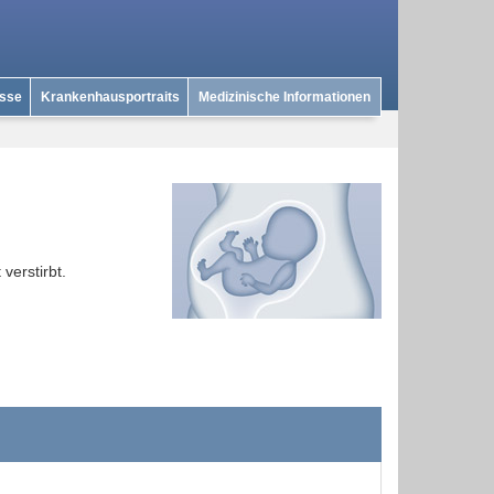
isse
Krankenhausportraits
Medizinische Informationen
verstirbt.