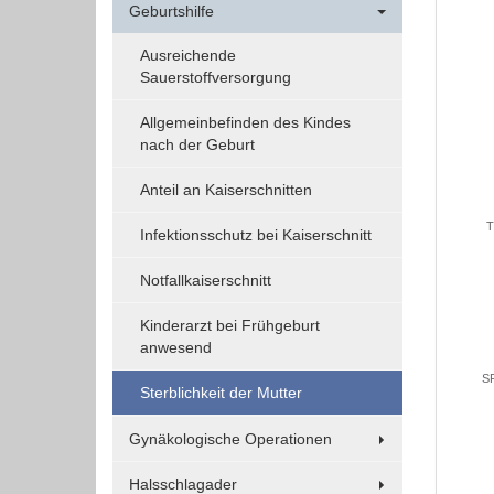
Geburtshilfe
Funktionen und sind für die einwandfreie Funktion
der Website erforderlich.
Ausreichende
Sauerstoffversorgung
Einverständnis-Cookie
Allgemeinbefinden des Kindes
nach der Geburt
Name:
cookie_consent
Anteil an Kaiserschnitten
Zweck:
T
Infektionsschutz bei Kaiserschnitt
Dieser Cookie speichert die
ausgewählten Einverständnis-
Notfallkaiserschnitt
Optionen des Benutzers
Kinderarzt bei Frühgeburt
Cookie
anwesend
Laufzeit:
SR
1 Jahr
Sterblichkeit der Mutter
Gynäkologische Operationen
EXTERNE MEDIEN
Halsschlagader