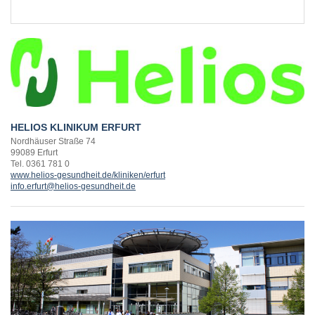
EXTERNE MEDIEN
Um Inhalte von Videoplattformen und Social Media
Plattformen anzeigen zu können, werden von
diesen externen Medien Cookies gesetzt.
YouTube
HELIOS KLINIKUM ERFURT
Nordhäuser Straße 74
99089 Erfurt
Tel. 0361 781 0
Vimeo
www.helios-gesundheit.de/kliniken/erfurt
info.erfurt@helios-gesundheit.de