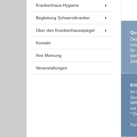
Krankenhaus-Hygiene
Begleitung Schwerstkranker
Über den Krankenhausspiegel
Qua
Der
Kontakt
mög
für
Ihre Meinung
den
Zei
Veranstaltungen
Erl
Im 
Qua
MRT
mit
* D
Für