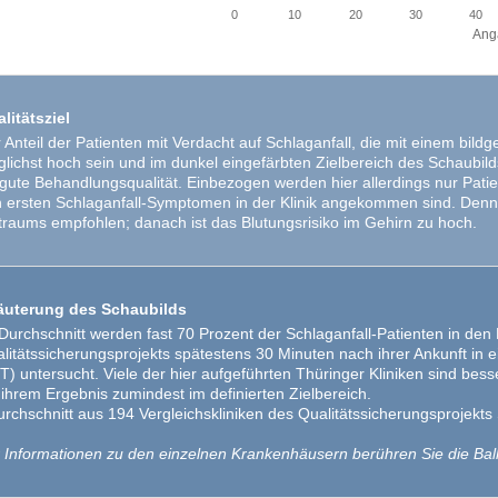
0
10
20
30
40
Anga
litätsziel
 Anteil der Patienten mit Verdacht auf Schlaganfall, die mit einem bild
lichst hoch sein und im dunkel eingefärbten Zielbereich des Schaubilds
 gute Behandlungsqualität. Einbezogen werden hier allerdings nur Patie
 ersten Schlaganfall-Symptomen in der Klinik angekommen sind. Denn 
traums empfohlen; danach ist das Blutungsrisiko im Gehirn zu hoch.
äuterung des Schaubilds
Durchschnitt werden fast 70 Prozent der Schlaganfall-Patienten in den 
litätssicherungsprojekts spätestens 30 Minuten nach ihrer Ankunft in e
) untersucht. Viele der hier aufgeführten Thüringer Kliniken sind besse
 ihrem Ergebnis zumindest im definierten Zielbereich.
urchschnitt aus 194 Vergleichskliniken des Qualitätssicherungsprojekt
 Informationen zu den einzelnen Krankenhäusern berühren Sie die Bal