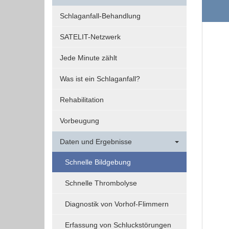
Funktionen und sind für die einwandfreie Funktion
Schlaganfall-Behandlung
der Website erforderlich.
SATELIT-Netzwerk
Einverständnis-Cookie
Jede Minute zählt
Name:
Was ist ein Schlaganfall?
cookie_consent
Rehabilitation
Zweck:
Dieser Cookie speichert die
Vorbeugung
ausgewählten Einverständnis-
Optionen des Benutzers
Daten und Ergebnisse
Cookie
Schnelle Bildgebung
Laufzeit:
1 Jahr
Schnelle Thrombolyse
Diagnostik von Vorhof-Flimmern
EXTERNE MEDIEN
Erfassung von Schluckstörungen