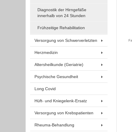
Um Inhalte von Videoplattformen und Social Media
Plattformen anzeigen zu können, werden von
Diagnostik der Hirngefäße
innerhalb von 24 Stunden
diesen externen Medien Cookies gesetzt.
Frühzeitige Rehabilitation
YouTube
Versorgung von Schwerverletzten
Fa
Vimeo
Herzmedizin
Altersheilkunde (Geriatrie)
Psychische Gesundheit
Long Covid
Hüft- und Kniegelenk-Ersatz
Versorgung von Krebspatienten
Rheuma-Behandlung