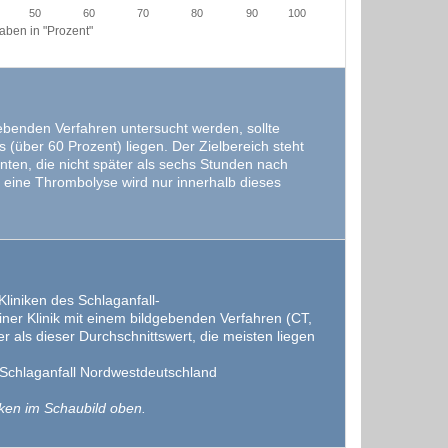
50
60
70
80
90
100
ben in "Prozent"
gebenden Verfahren untersucht werden, sollte
 (über 60 Prozent) liegen. Der Zielbereich steht
nten, die nicht später als sechs Stunden nach
eine Thrombolyse wird nur innerhalb dieses
Kliniken des Schlaganfall-
iner Klinik mit einem bildgebenden Verfahren (CT,
r als dieser Durchschnittswert, die meisten liegen
s Schlaganfall Nordwestdeutschland
ken im Schaubild oben.