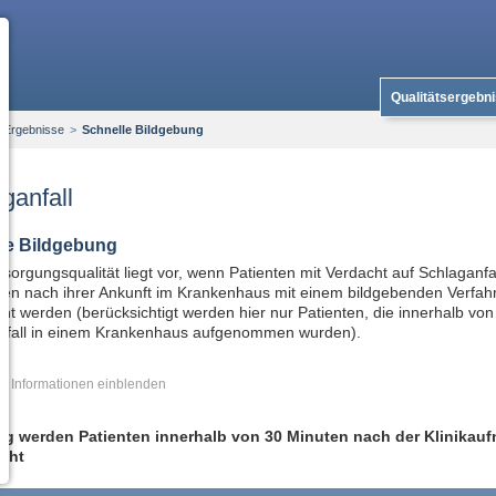
Qualitätsergebn
 Ergebnisse
>
Schnelle Bildgebung
ganfall
le Bildgebung
sorgungsqualität liegt vor, wenn Patienten mit Verdacht auf Schlaganfal
ten nach ihrer Ankunft im Krankenhaus mit einem bildgebenden Verfah
ht werden (berücksichtigt werden hier nur Patienten, die innerhalb v
nfall in einem Krankenhaus aufgenommen wurden).
re Informationen
ig werden Patienten innerhalb von 30 Minuten nach der Klinikau
cht