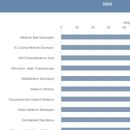
2024
Anga
0
10
20
30
40
Klinikum Bad Salzungen
St. Georg Klinikum Eisenach
SRH Zentralklinikum Suhl
SRH Krhs. Walt.-Friedrichroda
Waldkliniken Eisenberg
Klinikum Weimar
Ökumenisches Hainich Klinikum
Helios Klinikum Meiningen
Zentralklinik Bad Berka