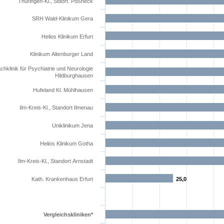
Thüringen-Kl., Stdort. Pößneck
SRH Wald-Klinikum Gera
Helios Klinikum Erfurt
Klinikum Altenburger Land
chklinik für Psychiatrie und Neurologie
Hildburghausen
Hufeland Kl. Mühlhausen
Ilm-Kreis-Kl., Standort Ilmenau
Uniklinikum Jena
Helios Klinikum Gotha
Ilm-Kreis-Kl., Standort Arnstadt
Kath. Krankenhaus Erfurt
25,0
25,0
Vergleichskliniken*