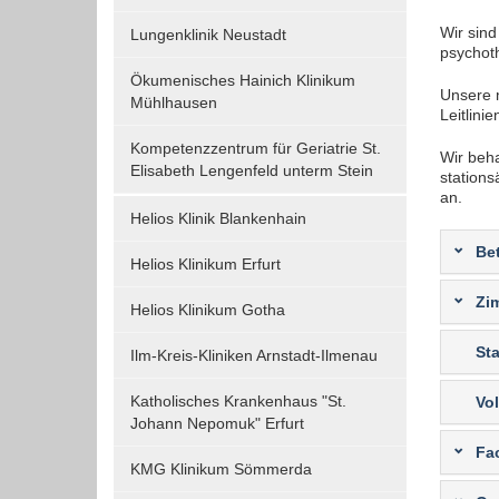
Funktionen und sind für die einwandfreie Funktion
Wir sind
Lungenklinik Neustadt
der Website erforderlich.
psychot
Ökumenisches Hainich Klinikum
Unsere m
Mühlhausen
Einverständnis-Cookie
Leitlini
Kompetenzzentrum für Geriatrie St.
Wir beha
Name:
Elisabeth Lengenfeld unterm Stein
station
cookie_consent
an.
Helios Klinik Blankenhain
Zweck:
Dieser Cookie speichert die
Be
Helios Klinikum Erfurt
ausgewählten Einverständnis-
Optionen des Benutzers
Zi
Helios Klinikum Gotha
Cookie
Sta
Ilm-Kreis-Kliniken Arnstadt-Ilmenau
Laufzeit:
1 Jahr
Katholisches Krankenhaus "St.
Vol
Johann Nepomuk" Erfurt
Fa
KMG Klinikum Sömmerda
EXTERNE MEDIEN