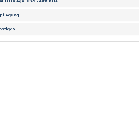
litätssiegel und Zertifikate
rpflegung
nstiges