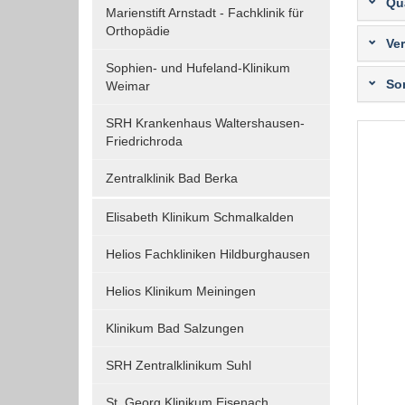
Qua
Um Inhalte von Videoplattformen und Social Media
Marienstift Arnstadt - Fachklinik für
Plattformen anzeigen zu können, werden von
Orthopädie
Ve
diesen externen Medien Cookies gesetzt.
Sophien- und Hufeland-Klinikum
So
Weimar
YouTube
SRH Krankenhaus Waltershausen-
Friedrichroda
Vimeo
Zentralklinik Bad Berka
Elisabeth Klinikum Schmalkalden
Helios Fachkliniken Hildburghausen
Helios Klinikum Meiningen
Klinikum Bad Salzungen
SRH Zentralklinikum Suhl
St. Georg Klinikum Eisenach