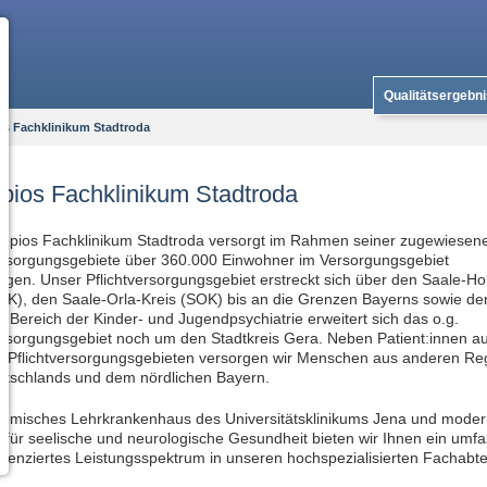
Qualitätsergebn
os Fachklinikum Stadtroda
pios Fachklinikum Stadtroda
lepios Fachklinikum Stadtroda versorgt im Rahmen seiner zugewiesen
versorgungsgebiete über 360.000 Einwohner im Versorgungsgebiet
ngen. Unser Pflichtversorgungsgebiet erstreckt sich über den Saale-Ho
HK), den Saale-Orla-Kreis (SOK) bis an die Grenzen Bayerns sowie de
m Bereich der Kinder- und Jugendpsychiatrie erweitert sich das o.g.
ersorgungsgebiet noch um den Stadtkreis Gera. Neben Patient:innen a
 Pflichtversorgungsgebieten versorgen wir Menschen aus anderen Re
eutschlands und dem nördlichen Bayern.
demisches Lehrkrankenhaus des Universitätsklinikums Jena und mode
für seelische und neurologische Gesundheit bieten wir Ihnen ein umf
erenziertes Leistungsspektrum in unseren hochspezialisierten Fachabt