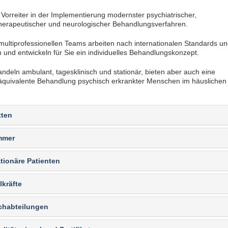
 Vorreiter in der Implementierung modernster psychiatrischer,
herapeutischer und neurologischer Behandlungsverfahren.
ultiprofessionellen Teams arbeiten nach internationalen Standards un
en und entwickeln für Sie ein individuelles Behandlungskonzept.
ndeln ambulant, tagesklinisch und stationär, bieten aber auch eine
säquivalente Behandlung psychisch erkrankter Menschen im häuslichen
tten
mmer
tionäre Patienten
lkräfte
chabteilungen