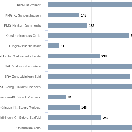
Klinikum Weimar
KMG Kl. Sondershausen
145
145
KMG Klinikum Sömmerda
182
182
Kreiskrankenhaus Greiz
Lungenklinik Neustadt
51
51
H Krhs. Walt.-Friedrichroda
238
238
SRH Wald-Klinikum Gera
SRH Zentralklinikum Suhl
St. Georg Klinikum Eisenach
üringen-Kl., Stdort. Pößneck
84
84
hüringen-Kl., Stdort. Rudolst.
146
146
hüringen-Kl., Stdort. Saalfeld
246
246
Uniklinikum Jena