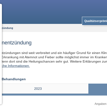
Qualitätsergebn
ntzündung
enentzündung
tzündungen sind weit verbreitet und ein häufiger Grund für einen Klini
 Erkrankung mit Atemnot und Fieber sollte möglichst immer im Kranke
 denn dort sind die Heilungschancen sehr gut. Weitere Erklärungen z
sche Informationen.
er Behandlungen
2023
Angaben i