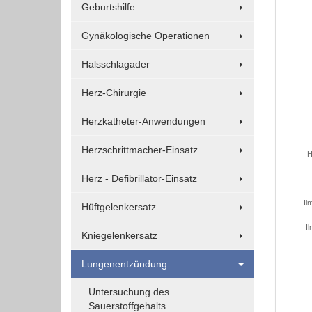
Geburtshilfe
Funktionen und sind für die einwandfreie Funktion
der Website erforderlich.
Gynäkologische Operationen
Halsschlagader
Einverständnis-Cookie
Herz-Chirurgie
Name:
cookie_consent
Herzkatheter-Anwendungen
Zweck:
Herzschrittmacher-Einsatz
H
Dieser Cookie speichert die
ausgewählten Einverständnis-
Herz - Defibrillator-Einsatz
Optionen des Benutzers
Il
Hüftgelenkersatz
Cookie
Laufzeit:
Il
Kniegelenkersatz
1 Jahr
Lungenentzündung
Untersuchung des
EXTERNE MEDIEN
Sauerstoffgehalts