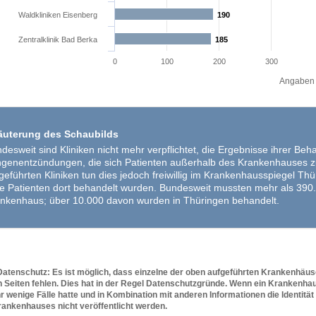
Waldkliniken Eisenberg
190
190
Zentralklinik Bad Berka
185
185
0
100
200
300
Angaben i
äuterung des Schaubilds
desweit sind Kliniken nicht mehr verpflichtet, die Ergebnisse ihrer Beh
genentzündungen, die sich Patienten außerhalb des Krankenhauses zu
geführten Kliniken tun dies jedoch freiwillig im Krankenhausspiegel Th
le Patienten dort behandelt wurden. Bundesweit mussten mehr als 390
nkenhaus; über 10.000 davon wurden in Thüringen behandelt.
atenschutz: Es ist möglich, dass einzelne der oben aufgeführten Krankenhäus
 Seiten fehlen. Dies hat in der Regel Datenschutzgründe. Wenn ein Krankenhau
r wenige Fälle hatte und in Kombination mit anderen Informationen die Identität
ankenhauses nicht veröffentlicht werden.