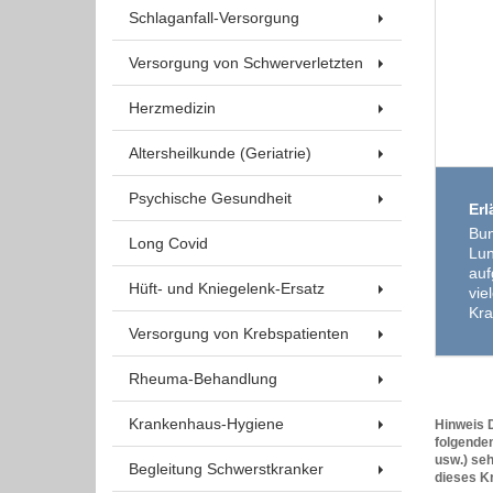
Schlaganfall-Versorgung
Versorgung von Schwerverletzten
Herzmedizin
Altersheilkunde (Geriatrie)
Psychische Gesundheit
Erl
Bun
Long Covid
Lun
auf
Hüft- und Kniegelenk-Ersatz
vie
Kra
Versorgung von Krebspatienten
Rheuma-Behandlung
Krankenhaus-Hygiene
Hinweis D
folgenden
usw.) seh
Begleitung Schwerstkranker
dieses Kr