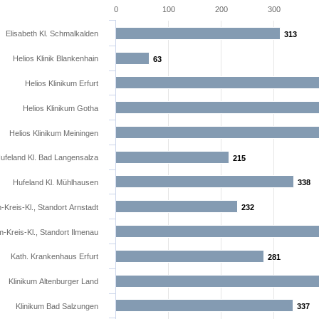
0
100
200
300
Elisabeth Kl. Schmalkalden
313
313
Helios Klinik Blankenhain
63
63
Helios Klinikum Erfurt
Helios Klinikum Gotha
Helios Klinikum Meiningen
ufeland Kl. Bad Langensalza
215
215
Hufeland Kl. Mühlhausen
338
338
m-Kreis-Kl., Standort Arnstadt
232
232
m-Kreis-Kl., Standort Ilmenau
Kath. Krankenhaus Erfurt
281
281
Klinikum Altenburger Land
Klinikum Bad Salzungen
337
337