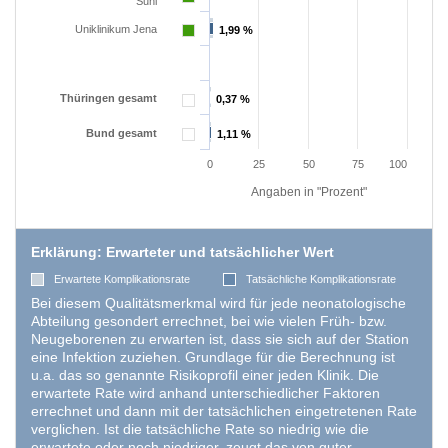
Suhl
Uniklinikum Jena
1,99 %
1,99 %
EXTERNE MEDIEN
Um Inhalte von Videoplattformen und Social Media
Plattformen anzeigen zu können, werden von
Thüringen gesamt
0,37 %
0,37 %
diesen externen Medien Cookies gesetzt.
Bund gesamt
1,11 %
1,11 %
0
25
50
75
100
YouTube
Angaben in "Prozent"
Vimeo
Erklärung: Erwarteter und tatsächlicher Wert
Erwartete Komplikationsrate
Tatsächliche Komplikationsrate
Bei diesem Qualitätsmerkmal wird für jede neonatologische
Abteilung gesondert errechnet, bei wie vielen Früh- bzw.
Neugeborenen zu erwarten ist, dass sie sich auf der Station
eine Infektion zuziehen. Grundlage für die Berechnung ist
u.a. das so genannte Risikoprofil einer jeden Klinik. Die
erwartete Rate wird anhand unterschiedlicher Faktoren
errechnet und dann mit der tatsächlichen eingetretenen Rate
verglichen. Ist die tatsächliche Rate so niedrig wie die
erwartete oder noch niedriger, zeugt das von guter