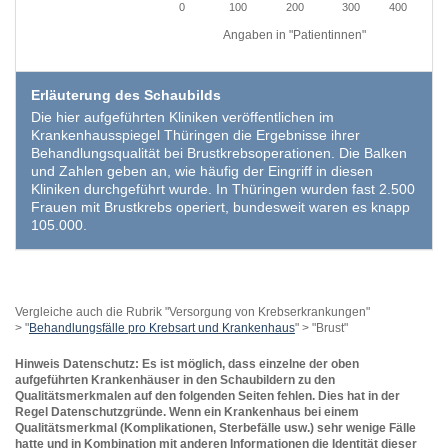
0
100
200
300
400
Angaben in "Patientinnen"
EXTERNE MEDIEN
Um Inhalte von Videoplattformen und Social Media
Plattformen anzeigen zu können, werden von
Erläuterung des Schaubilds
Die hier aufgeführten Kliniken veröffentlichen im
diesen externen Medien Cookies gesetzt.
Krankenhausspiegel Thüringen die Ergebnisse ihrer
Behandlungsqualität bei Brustkrebsoperationen. Die Balken
YouTube
und Zahlen geben an, wie häufig der Eingriff in diesen
Kliniken durchgeführt wurde. In Thüringen wurden fast 2.500
Frauen mit Brustkrebs operiert, bundesweit waren es knapp
105.000.
Vimeo
Vergleiche auch die Rubrik "Versorgung von Krebserkrankungen"
> "
Behandlungsfälle pro Krebsart und Krankenhaus
" > "Brust"
Hinweis Datenschutz: Es ist möglich, dass einzelne der oben
aufgeführten Krankenhäuser in den Schaubildern zu den
Qualitätsmerkmalen auf den folgenden Seiten fehlen. Dies hat in der
Regel Datenschutzgründe. Wenn ein Krankenhaus bei einem
Qualitätsmerkmal (Komplikationen, Sterbefälle usw.) sehr wenige Fälle
hatte und in Kombination mit anderen Informationen die Identität dieser